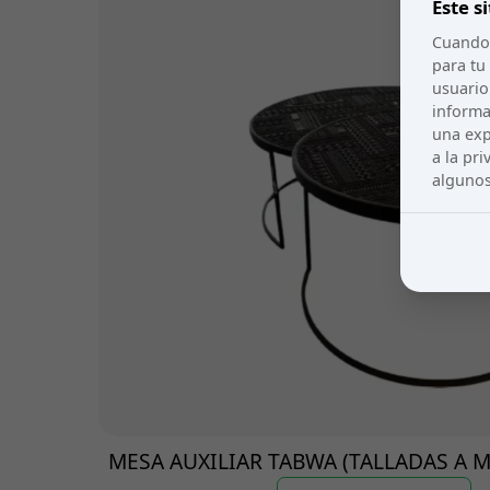
Este s
Cuando 
para tu
usuario
informa
una exp
a la pr
algunos
MESA AUXILIAR TABWA (TALLADAS A 