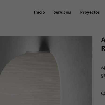
Inicio
Servicios
Proyectos
A
R
A
g
C