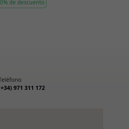
2.810
0% de descuento
Teléfono
(+34) 971 311 172