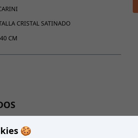
CARINI
TALLA CRISTAL SATINADO
 40 CM
DOS
kies 🍪